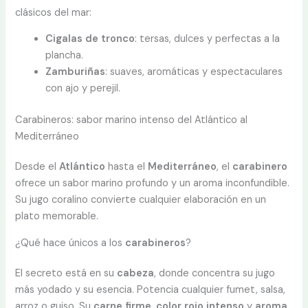
clásicos del mar:
Cigalas de tronco
: tersas, dulces y perfectas a la
plancha.
Zamburiñas
: suaves, aromáticas y espectaculares
con ajo y perejil.
Carabineros: sabor marino intenso del Atlántico al
Mediterráneo
Desde el
Atlántico
hasta el
Mediterráneo
, el
carabinero
ofrece un sabor marino profundo y un aroma inconfundible.
Su jugo coralino convierte cualquier elaboración en un
plato memorable.
¿Qué hace únicos a los
carabineros
?
El secreto está en su
cabeza
, donde concentra su jugo
más yodado y su esencia. Potencia cualquier fumet, salsa,
arroz o guiso. Su
carne firme
,
color rojo intenso
y
aroma