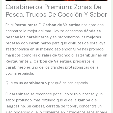
Carabineros Premium: Zonas De
Pesca, Trucos De Cocción Y Sabor
En el
Restaurante El Carbón de Valentina
nos apasiona
acercarte lo mejor del mar. Hoy te contamos
dónde se
pescan los carabineros
y te proponemos las
mejores
recetas con carabineros
para que disfrutes de esta joya
gastronómica en su máximo esplendor. Si ya has probado
mariscos como las
cigalas de tronco
o las
zamburiñas
en
Restaurante El Carbón de Valentina
, prepárate: el
carabinero
es uno de los grandes protagonistas de la
cocina española.
Qué es un
carabinero
y por qué es tan especial
El
carabinero
se reconoce por su color rojo intenso y un
sabor profundo, más rotundo que el de la
gamba
o el
langostino
. Su cabeza, cargada de “coral”, concentra un
jugo poderoso que lo convierte en ingrediente estelar para