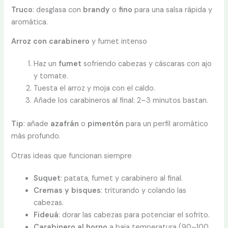
Truco
: desglasa con
brandy
o
fino
para una salsa rápida y
aromática.
Arroz con carabinero
y fumet intenso
Haz un
fumet
sofriendo cabezas y cáscaras con ajo
y tomate.
Tuesta el arroz y moja con el caldo.
Añade los carabineros al final: 2–3 minutos bastan.
Tip
: añade
azafrán
o
pimentón
para un perfil aromático
más profundo.
Otras ideas que funcionan siempre
Suquet
: patata, fumet y carabinero al final.
Cremas y bisques
: triturando y colando las
cabezas.
Fideuá
: dorar las cabezas para potenciar el sofrito.
Carabinero al horno
a baja temperatura (90–100