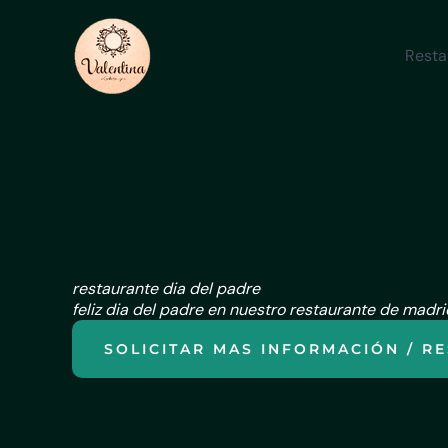
Ir
al
Resta
contenido
restaurante dia del padre
feliz dia del padre en nuestro restaurante de madr
SOLICITAR MAS INFORMACIÓN / R