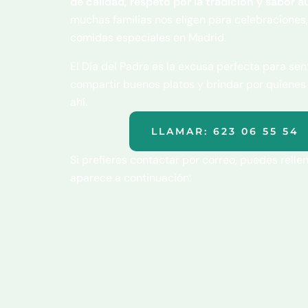
de calidad, respeto por la tradición y sabor 
muchas familias nos eligen para celebraciones,
comidas especiales en Madrid.
El Día del Padre es la excusa perfecta para sen
compartir buenos platos y brindar por quiene
ahí.
LLAMAR: 623 06 55 54
Si prefieres contactar por correo, puedes rellen
aparece a continuación: