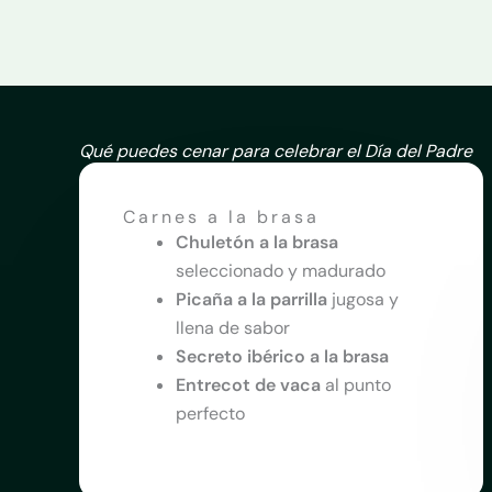
Qué puedes cenar para celebrar el Día del Padre
Carnes a la brasa
Chuletón a la brasa
seleccionado y madurado
Picaña a la parrilla
jugosa y
llena de sabor
Secreto ibérico a la brasa
Entrecot de vaca
al punto
perfecto