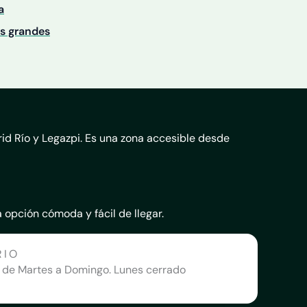
a
s grandes
id Río y Legazpi. Es una zona accesible desde
 opción cómoda y fácil de llegar.
RIO
de Martes a Domingo. Lunes cerrado​