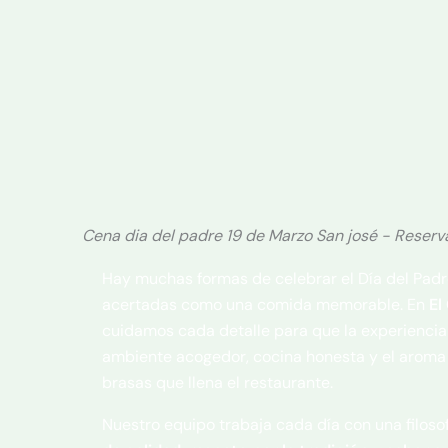
Cena dia del padre 19 de Marzo San josé - Reser
Hay muchas formas de celebrar el Día del Padr
acertadas como una comida memorable. En
El
cuidamos cada detalle para que la experiencia 
ambiente acogedor, cocina honesta y el aroma 
brasas que llena el restaurante.
Nuestro equipo trabaja cada día con una filosof