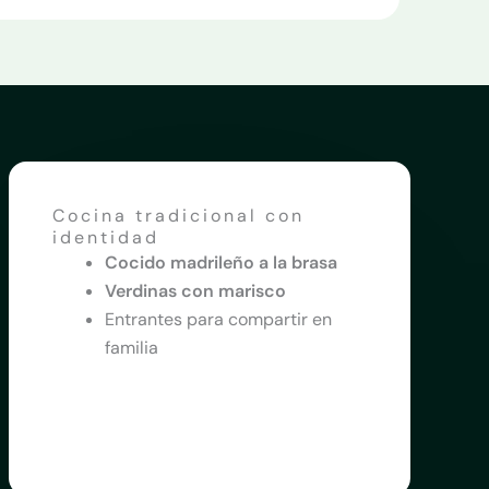
Cocina tradicional con
identidad
Cocido madrileño a la brasa
Verdinas con marisco
Entrantes para compartir en
familia