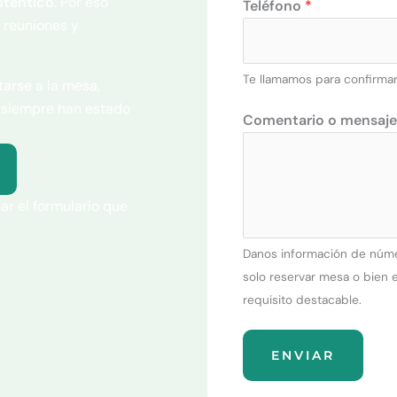
auténtico
. Por eso
Teléfono
*
o
 reuniones y
m
e
Te llamamos para confirmar
tarse a la mesa,
n
s siempre han estado
t
Comentario o mensaje
a
r
i
o
ar el formulario que
m
e
Danos información de númer
n
solo reservar mesa o bien 
s
requisito destacable.
a
j
ENVIAR
e
T