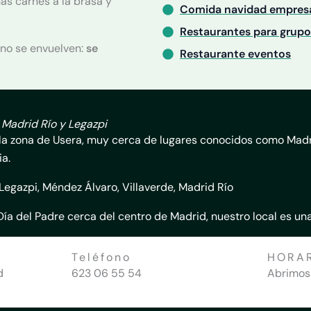
nas carnes a la brasa y
Comida navidad empres
Restaurantes para grupo
 no se envuelven:
se
Restaurante eventos
 Madrid Río y Legazpi
 la zona de Usera, muy cerca de lugares conocidos como Madr
ia.
Legazpi, Méndez Álvaro, Villaverde, Madrid Río
ía del Padre cerca del centro de Madrid, nuestro local es una
Teléfono​
HORA
d
623 06 55 54
Abrimos 