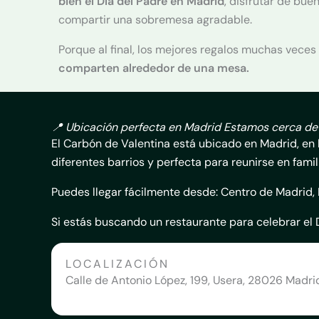
bien el Día del Padre en Madrid
, disfrutar de bue
compartir una sobremesa agradable.
Porque al final, los mejores regalos muchas veces
comparten alrededor de una mesa.
📍 Ubicación perfecta en Madrid Estamos cerca de
El Carbón de Valentina está ubicado en Madrid, en
diferentes barrios y perfecta para reunirse en famil
Puedes llegar fácilmente desde: Centro de Madrid, 
Si estás buscando un restaurante para celebrar el D
LOCALIZACIÓN
Calle de Antonio López, 199, Usera, 28026 Madri