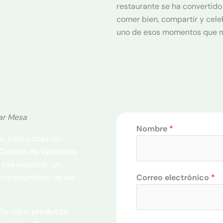
restaurante se ha convertid
comer bien, compartir y cele
uno de esos momentos que m
var Mesa
Nombre
*
e, pero pocas tan
 Carbón de Valentina
sea especial: un
inconfundible de las
Correo electrónico
*
ía clara:
producto
C