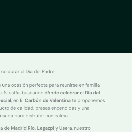
 celebrar el Día del Padre
 una ocasión perfecta para reunirse en familia
a. Si estás buscando
dónde celebrar el Día del
ecial
, en
El Carbón de Valentina
te proponemos
ducto de calidad, brasas encendidas y una
nsada para disfrutar con calma.
ca de
Madrid Río, Legazpi y Usera
, nuestro