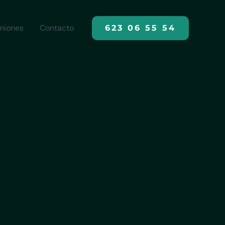
niones
Contacto
623 06 55 54