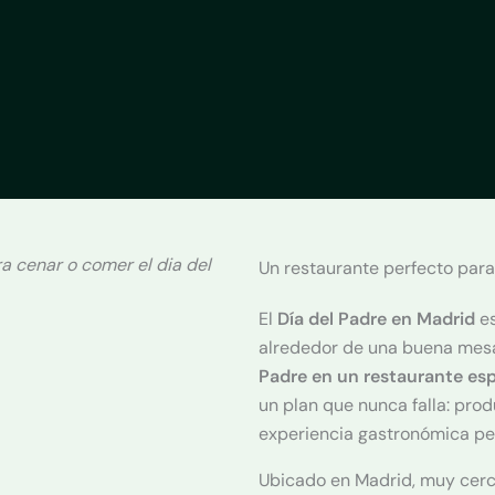
a cenar o comer el dia del
Un restaurante perfecto para
El
Día del Padre en Madrid
es
alrededor de una buena mes
Padre en un restaurante esp
un plan que nunca falla: pro
experiencia gastronómica pe
Ubicado en Madrid, muy cer