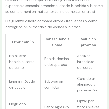
Es crucial entender que el maridaje busca crear una
experiencia sensorial armoniosa, donde la bebida y la carne
se complementen mutuamente, no compitan entre sí.
El siguiente cuadro compara errores frecuentes y cómo
corregirlos en el maridaje de carnes a la brasa:
Consecuencia
Solución
Error común
típica
práctica
No ajustar
Analizar
Bebida domina
bebida al corte
intensidad
o desaparece
de carne
del corte
Considerar
Ignorar método
Sabores en
ahumado y
de cocción
conflicto
preparación
Optar por
Elegir vino
Sabor agresivo
tintos suaves