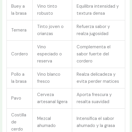
Buey a
Vino tinto
Equilibra intensidad y
la brasa
robusto
textura densa
Tinto joven o
Refuerza sabor y
Ternera
crianzas
realza jugosidad
Vino
Complementa el
Cordero
especiado o
sabor fuerte del
reserva
cordero
Pollo a
Vino blanco
Realza delicadeza y
la brasa
fresco
evita perder matices
Cerveza
Aporta frescura y
Pavo
artesanal ligera
resalta suavidad
Costilla
Mezcal
Intensifica el sabor
de
ahumado
ahumado y la grasa
cerdo