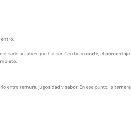
centro
.
mplicado si sabes qué buscar. Con buen
corte
, el
porcentaje 
mpleto
.
brio entre
ternura
,
jugosidad
y
sabor
. En ese punto, la
ternera