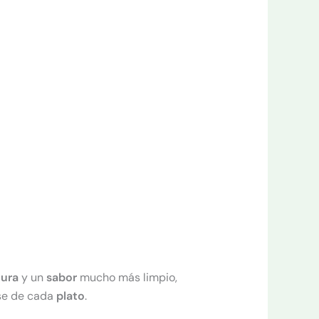
tura
y un
sabor
mucho más limpio,
se de cada
plato
.