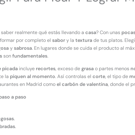
 saber realmente qué estás llevando a
casa
? Con unas
poca
sformar por completo el
sabor
y la
textura
de tus platos. Eleg
gosa
y
sabrosa
. En lugares donde se cuida el producto al m
s
son
fundamentales
.
e picada
incluye
recortes
, exceso de
grasa
o partes menos
n
te la
piquen al momento
. Así controlas el
corte
, el tipo de
mo
taurantes en Madrid como
el carbón de valentina
, donde el 
paso a paso
ugosas
.
ibradas
.
.