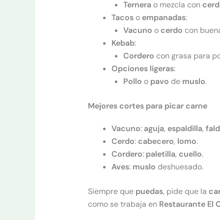
Ternera
o mezcla con
cerd
Tacos
o
empanadas
:
Vacuno
o
cerdo
con buen
Kebab
:
Cordero
con grasa para po
Opciones ligeras
:
Pollo
o
pavo
de
muslo
.
Mejores cortes para picar carne
Vacuno
:
aguja
,
espaldilla
,
fal
Cerdo
:
cabecero
,
lomo
.
Cordero
:
paletilla
,
cuello
.
Aves
:
muslo
deshuesado.
Siempre que
puedas
, pide que la
ca
como se trabaja en
Restaurante El 