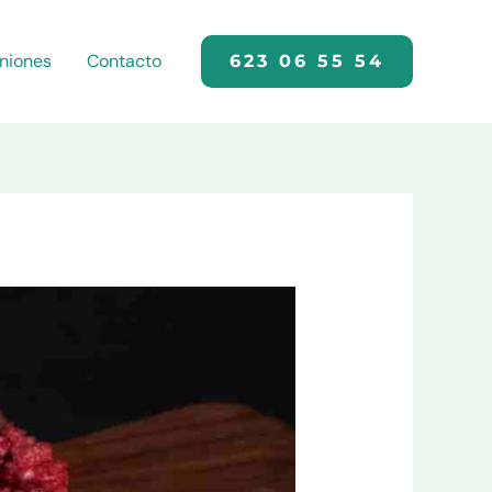
niones
Contacto
623 06 55 54