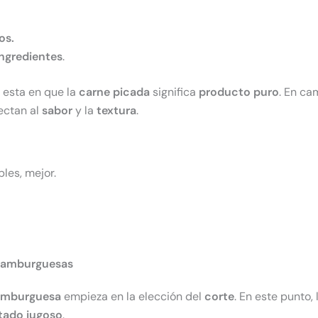
os.
ingredientes
.
esta en que la
carne
picada
significa
producto puro
. En ca
ectan al
sabor
y la
textura
.
les, mejor.
 hamburguesas
mburguesa
empieza en la elección del
corte
. En este punto, 
tado jugoso
.