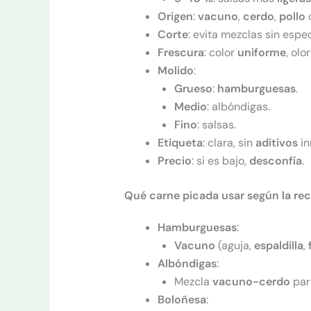
Origen
:
vacuno
,
cerdo
,
pollo
Corte
: evita mezclas sin espec
Frescura
: color
uniforme
, olo
Molido
:
Grueso
:
hamburguesas
.
Medio
: albóndigas.
Fino
: salsas.
Etiqueta
: clara, sin
aditivos
in
Precio
: si es bajo,
desconfía
.
Qué carne picada usar según la re
Hamburguesas
:
Vacuno
(aguja,
espaldilla
,
Albóndigas
:
Mezcla
vacuno-cerdo
par
Boloñesa
: