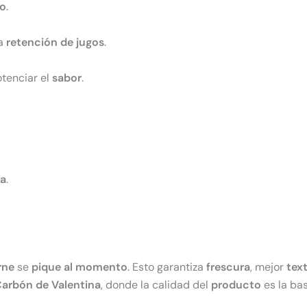
o
.
a
retención de jugos
.
tenciar el
sabor
.
da
.
rne
se
pique al momento
. Esto garantiza
frescura
, mejor
tex
Carbón de Valentina
, donde la calidad del
producto
es la ba