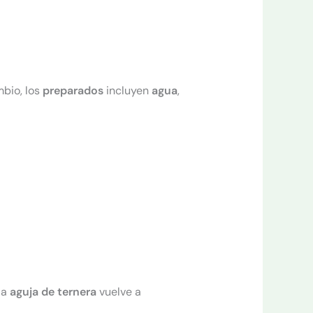
mbio, los
preparados
incluyen
agua
,
la
aguja de ternera
vuelve a