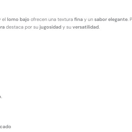
 el
lomo bajo
ofrecen una textura
fina
y un
sabor elegante
. 
era
destaca por su
jugosidad
y su
versatilidad
.
o
.
rcado