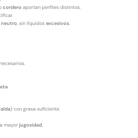
o
cordero
aportan perfiles distintos.
ificar.
r
neutro
, sin líquidos
excesivos
.
necesarios.
ceta
falda
) con grasa suficiente.
a mayor
jugosidad
.