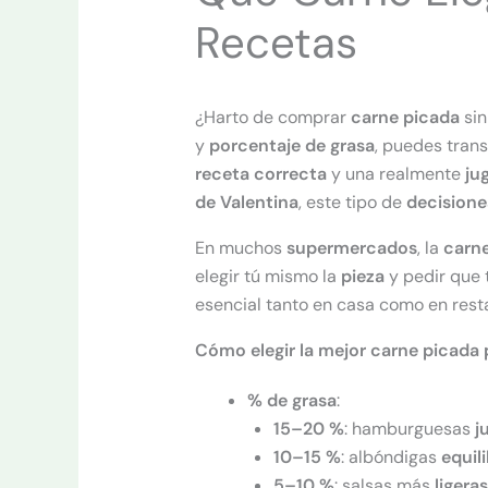
Recetas
¿Harto de comprar
carne picada
sin
y
porcentaje de grasa
, puedes tran
receta correcta
y una realmente
ju
de Valentina
, este tipo de
decisione
En muchos
supermercados
, la
carn
elegir tú mismo la
pieza
y pedir que 
esencial tanto en casa como en res
Cómo elegir la mejor carne picada 
% de grasa
:
15–20 %
: hamburguesas
j
10–15 %
: albóndigas
equil
5–10 %
: salsas más
ligeras