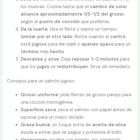
los muevas. Cocina hasta que el
cambio
de color
alcance aproximadamente 1/3–1/2 del grosor
,
según el
punto de cocción
que prefieras.
Da la vuelta
: Gira el filete y repite un tiempo
similar por el otro lado
. Retira cuando el
centro
esté
jugoso
para
mi-cuit
o
apenas opaco
para un
término
más
hecho
.
Descansa y sirve
: Deja
reposar 1–2 minutos
para
que los
jugos
se
redistribuyan.
Sirve de inmediato.
Consejos para un salmón jugoso
Grosor uniforme
: pide filetes de grosor parejo para
una cocción homogénea.
Superficie seca
: seca el salmón con papel antes de
sazonar para un mejor dorado.
Grasa buena
: un toque extra de
aceite de oliva
ayuda a evitar que se pegue y potencia el brillo.
Variaciones
: prueba con eneldo, ajo, pimentón