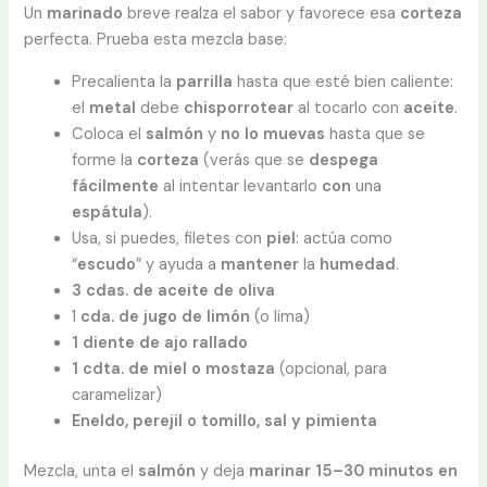
Un
marinado
breve realza el sabor y favorece esa
corteza
perfecta. Prueba esta mezcla base:
Precalienta la
parrilla
hasta que esté bien caliente:
el
metal
debe
chisporrotear
al tocarlo con
aceite
.
Coloca el
salmón
y
no lo muevas
hasta que se
forme la
corteza
(verás que se
despega
fácilmente
al intentar levantarlo
con
una
espátula
).
Usa, si puedes, filetes con
piel
: actúa como
“
escudo
” y ayuda a
mantener
la
humedad
.
3 cdas. de aceite de oliva
1
cda. de jugo de limón
(o lima)
1 diente de ajo rallado
1 cdta. de miel o mostaza
(opcional, para
caramelizar)
Eneldo, perejil o tomillo, sal y pimienta
Mezcla, unta el
salmón
y deja
marinar
15–30 minutos en