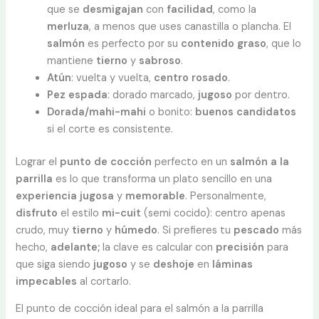
que se
desmigajan
con
facilidad
, como la
merluza
, a menos que uses canastilla o plancha. El
salmón
es perfecto por su
contenido graso
, que lo
mantiene
tierno
y
sabroso
.
Atún
: vuelta y vuelta,
centro
rosado
.
Pez espada
: dorado marcado,
jugoso
por dentro.
Dorada/mahi-mahi
o bonito:
buenos candidatos
si el corte es consistente.
Lograr el
punto de cocción
perfecto en un
salmón a la
parrilla
es lo que transforma un plato sencillo en una
experiencia jugosa
y
memorable
. Personalmente,
disfruto
el estilo
mi-cuit
(semi cocido): centro apenas
crudo, muy
tierno
y
húmedo
. Si prefieres tu
pescado
más
hecho,
adelante;
la clave es calcular con
precisión
para
que siga siendo
jugoso
y se
deshoje
en
láminas
impecables
al cortarlo.
El punto de cocción ideal para el salmón a la parrilla