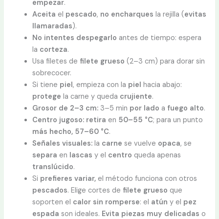
empezar
.
Aceita
el
pescado
,
no encharques
la rejilla (
evitas
llamaradas
).
No intentes despegarlo
antes de tiempo: espera
la
corteza
.
Usa filetes de
filete grueso
(2–3 cm) para dorar sin
sobrecocer.
Si tiene
piel
, empieza con la
piel
hacia abajo:
protege
la carne y queda
crujiente
.
Grosor de 2–3 cm:
3–5 min
por lado
a
fuego alto
.
Centro jugoso: retira
en
50–55 °C
; para un punto
más hecho, 57–60 °C
.
Señales visuales:
la
carne
se vuelve
opaca
, se
separa
en
lascas
y el
centro
queda apenas
translúcido
.
Si
prefieres variar,
el método funciona con otros
pescados
. Elige cortes de
filete grueso
que
soporten el
calor sin
romperse
: el
atún
y el
pez
espada
son ideales.
Evita piezas muy delicadas
o