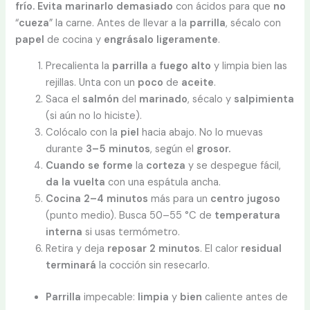
frío. Evita marinarlo demasiado
con ácidos para que
no
“
cueza
” la carne. Antes de llevar a la
parrilla
, sécalo con
papel
de cocina y
engrásalo
ligeramente
.
Precalienta la
parrilla
a
fuego alto
y limpia bien las
rejillas. Unta con un
poco
de
aceite
.
Saca el
salmón
del
marinado
, sécalo y
salpimienta
(si aún no lo hiciste).
Colócalo con la
piel
hacia abajo. No lo muevas
durante
3–5 minutos
, según el
grosor.
Cuando se forme
la
corteza
y se despegue fácil,
da la vuelta
con una espátula ancha.
Cocina 2–4 minutos
más para un
centro
jugoso
(punto medio). Busca 50–55 °C de
temperatura
interna
si usas termómetro.
Retira y deja
reposar 2 minutos
. El calor
residual
terminará
la cocción sin resecarlo.
Parrilla
impecable:
limpia
y
bien
caliente antes de