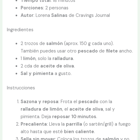
Tiempo total
: 18 minutos
Porciones
: 2 personas
Autor
: Lorena
Salinas
de Cravings Journal
Ingredientes
2 trozos de
salmón
(aprox. 150 g cada uno).
También puedes usar otro
pescado
de
filete
ancho.
1
limón
, solo la
ralladura
.
2 cda de
aceite de oliva
.
Sal y pimienta
a gusto.
Instrucciones
Sazona y reposa
: Frota el
pescado
con la
ralladura de limón
, el
aceite de oliva
, sal y
pimienta. Deja
reposar
10 minutos
.
Precalienta
: Lleva la
parrilla
(o sartén/grill) a fuego
alto hasta que esté
bien
caliente
.
Sella sin mover
: Coloca los trozos de
salmón
y no