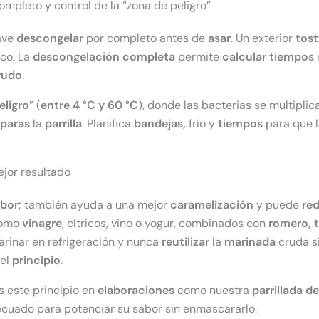
mpleto y control de la “zona de peligro”
lave
descongelar
por completo antes de
asar
. Un exterior
tos
ico. La
descongelación completa
permite
calcular tiempos
rudo
.
eligro
” (
entre 4 °C y 60 °C
), donde las bacterias se multipli
paras
la
parrilla
. Planifica
bandejas,
frío y
tiempos
para que 
ejor resultado
bor
; también ayuda a una mejor
caramelización
y puede
re
como
vinagre
, cítricos, vino o yogur, combinados con
romero, t
arinar en refrigeración y nunca
reutilizar
la
marinada
cruda s
 el
principio
.
 este principio en
elaboraciones
como nuestra
parrillada d
ecuado para potenciar su sabor sin enmascararlo.