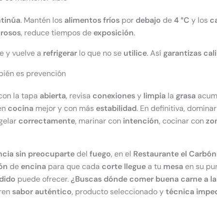
tinúa
. Mantén los
alimentos fríos
por
debajo
de
4 °C
y los
c
urosos
, reduce tiempos de
exposición
.
rve y vuelve a
refrigerar
lo que no se
utilice
. Así
garantizas
cal
mbién es prevención
on la tapa
abierta
, revisa
conexiones
y
limpia
la
grasa
acum
én
cocina
mejor y con más
estabilidad
. En definitiva, dominar
gelar
correctamente
, marinar con
intención
, cocinar con
zo
ncia sin preocuparte
del
fuego
, en el
Restaurante el Carbón
ón
de
encina
para que cada
corte llegue
a tu
mesa
en su pu
dido
puede ofrecer.
¿Buscas dónde comer buena carne a la 
eren
sabor
auténtico
, producto seleccionado y
técnica
impe