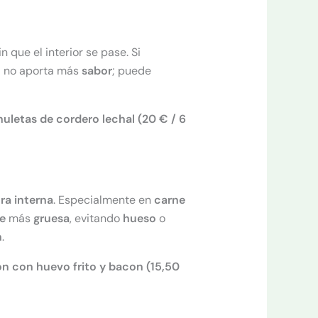
n que el interior se pase. Si
o
no aporta más
sabor
; puede
huletas de cordero lechal (20 € / 6
ra
interna
. Especialmente en
carne
e
más
gruesa
, evitando
hueso
o
n
.
n con huevo frito y bacon (15,50