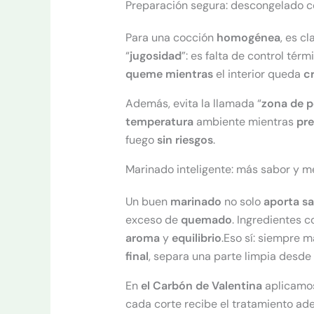
Preparación segura: descongelado co
Para una cocción
homogénea
, es c
“
jugosidad
”: es falta de control térm
queme mientras
el interior queda
c
Además, evita la llamada “
zona de p
temperatura
ambiente mientras
pre
fuego
sin
riesgos
.
Marinado inteligente: más sabor y m
Un buen
marinado
no solo
aporta
sa
exceso de
quemado
. Ingredientes 
aroma
y
equilibrio
.Eso sí: siempre m
final
, separa una parte limpia desde
En
el Carbón de Valentina
aplicamos
cada corte recibe el tratamiento ad