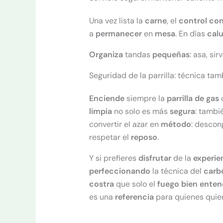
Una vez lista la
carne
, el
control
con
a
permanecer
en
mesa
. En días
cal
Organiza
tandas
pequeñas
: asa, si
Seguridad de la parrilla: técnica ta
Enciende
siempre la
parrilla de gas
c
limpia
no solo es más
segura
: tambi
convertir el azar en
método
: descon
respetar el
reposo
.
Y si prefieres
disfrutar
de la
experie
perfeccionando
la técnica del
carb
costra
que solo el
fuego bien enten
es una
referencia
para quienes qui