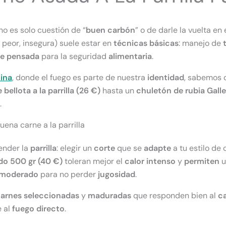
no es solo cuestión de “
buen
carbón
” o de darle la vuelta en 
 peor, insegura) suele estar en
técnicas
básicas
: manejo de
ce pensada
para la seguridad
alimentaria
.
ina
, donde el fuego es parte de nuestra
identidad
, sabemos 
bellota a la parrilla (26 €)
hasta un
chuletón de rubia Gall
.
uena carne a la parrilla
ender la
parrilla
: elegir un
corte
que se
adapte
a tu estilo de
do 500 gr (40 €)
toleran mejor el
calor intenso
y
permiten
u
 moderado
para no perder
jugosidad
.
arnes seleccionadas
y
maduradas
que responden bien al
c
e al
fuego
directo
.