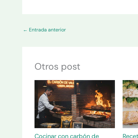
←
Entrada anterior
Otros post
Cocinar con carbón de
Recet