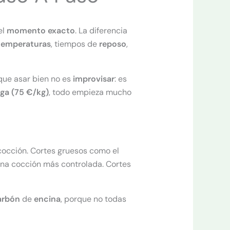
el
momento
exacto
. La diferencia
temperaturas
, tiempos de
reposo
,
que asar bien no es
improvisar
: es
ega (75 €/kg)
, todo empieza mucho
 cocción. Cortes gruesos como el
na cocción más controlada. Cortes
arbón
de
encina
, porque no todas