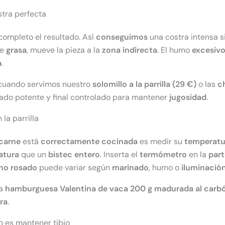
stra perfecta
ompleto el resultado. Así
conseguimos
una costra intensa si
e
grasa
, mueve la pieza a la
zona
indirecta
. El humo
excesiv
a
.
uando servimos nuestro
solomillo a la parrilla (29 €)
o las
c
llado potente y final controlado para mantener
jugosidad
.
la parrilla
carne
está
correctamente cocinada
es medir su
temperatu
atura
que un
bistec
entero
. Inserta el
termómetro
en la
part
no rosado
puede variar según
marinado
, humo o
iluminació
na
hamburguesa Valentina de vaca 200 g madurada al carbó
ra
.
o es mantener tibio