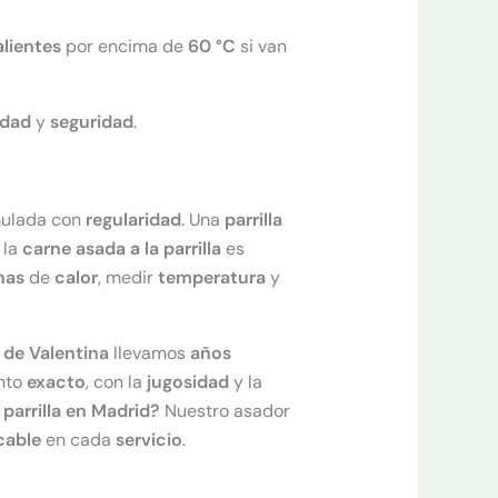
alientes
por encima de
60 °C
si van
idad
y
seguridad
.
ulada con
regularidad
. Una
parrilla
 la
carne asada a la parrilla
es
nas
de
calor
, medir
temperatura
y
 de Valentina
llevamos
años
nto
exacto
, con la
jugosidad
y la
parrilla en Madrid?
Nuestro asador
cable
en cada
servicio
.