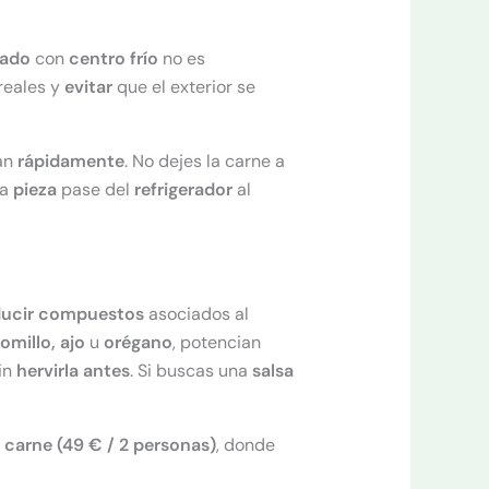
tado
con
centro frío
no es
reales y
evitar
que el exterior se
can
rápidamente
. No dejes la carne a
la
pieza
pase del
refrigerador
al
ducir compuestos
asociados al
omillo, ajo
u
orégano
, potencian
in
hervirla
antes
. Si buscas una
salsa
e carne (49 € / 2 personas)
, donde