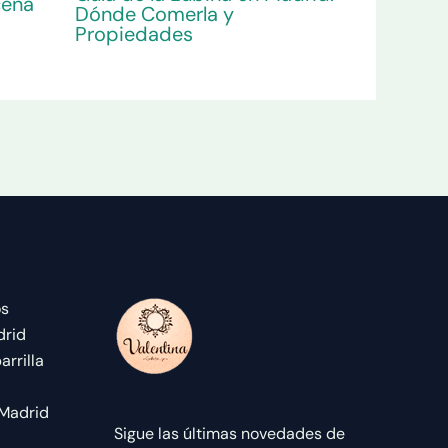
cena
Dónde Comerla y
Propiedades
os
drid
rrilla
 Madrid
Sigue las últimas novedades de