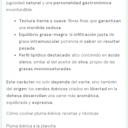
jugosidad
natural
y una
personalidad gastronómica
inconfundible.
Textura tierna y suave
: fibras finas que
garantizan
una
mordida
sedosa
.
Equilibrio grasa–magro
: la
infiltración justa
de
grasa
intramuscular
potencia el
sabor
sin
resultar
pesada
.
Perfil lipídico destacado
: alto contenido en
ácido
oleico
, similar al del aceite de
oliva
, propio de las
grasas monoinsaturadas
.
Este carácter
no solo
depende
del
corte
, sino también
del
origen
: los
cerdos ibéricos
criados en
libertad
en la
dehesa
desarrollan
una carne más
aromática
,
equilibrada y
expresiva
.
Cómo cocinar pluma ibérica: recetas y técnicas
Pluma ibérica a la plancha