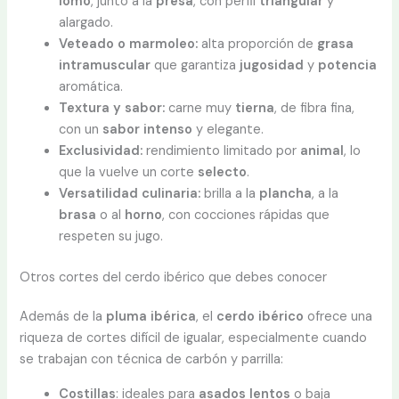
lomo
, junto a la
presa
, con perfil
triangular
y
alargado.
Veteado o marmoleo:
alta proporción de
grasa
intramuscular
que garantiza
jugosidad
y
potencia
aromática.
Textura y sabor:
carne muy
tierna
, de fibra fina,
con un
sabor intenso
y elegante.
Exclusividad:
rendimiento limitado por
animal
, lo
que la vuelve un corte
selecto
.
Versatilidad culinaria:
brilla a la
plancha
, a la
brasa
o al
horno
, con cocciones rápidas que
respeten su jugo.
Otros cortes del cerdo ibérico que debes conocer
Además de la
pluma ibérica
, el
cerdo ibérico
ofrece una
riqueza de cortes difícil de igualar, especialmente cuando
se trabajan con técnica de carbón y parrilla:
Costillas
: ideales para
asados lentos
o baja