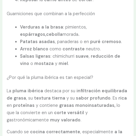
Guarniciones que combinan a la perfección
Verduras a la brasa
: pimientos,
espárragos,cebolla
morada
.
Patatas asadas
, panaderas o en
puré
cremoso
.
Arroz blanco
como
contraste
neutro.
Salsas ligeras
: chimichurri
suave
,
reducción de
vino
o
mostaza
y
miel
.
¿Por qué la pluma ibérica es tan especial?
La
pluma ibérica
destaca por su
infiltración equilibrada
de grasa
, su
textura tierna
y su
sabor profundo
. Es
rica
en
proteínas
y contiene
grasas monoinsaturadas,
lo
que la convierte en un
corte versátil
y
gastronómicamente
muy
valorado
.
Cuando se
cocina
correctamente
, especialmente
a la