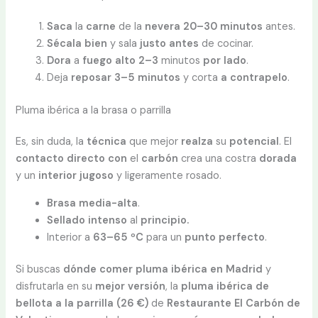
Saca
la
carne
de la
nevera
20–30 minutos
antes.
Sécala bien
y sala
justo antes
de cocinar.
Dora
a
fuego alto 2–3
minutos
por
lado
.
Deja
reposar 3–5 minutos
y corta
a contrapelo
.
Pluma ibérica a la brasa o parrilla
Es, sin duda, la
técnica
que mejor
realza
su
potencial
. El
contacto directo con
el
carbón
crea una costra
dorada
y un
interior jugoso
y ligeramente rosado.
Brasa
media-alta
.
Sellado intenso
al
principio.
Interior a
63–65 ºC
para un
punto
perfecto
.
Si buscas
dónde comer pluma ibérica en Madrid
y
disfrutarla en su
mejor
versión
, la
pluma ibérica de
bellota a la parrilla (26 €)
de
Restaurante El Carbón de