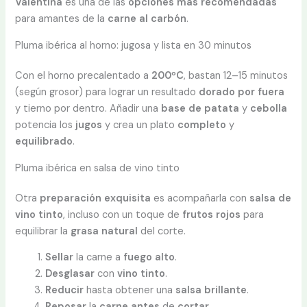
Valentina
es una de las
opciones más recomendadas
para amantes de la
carne al
carbón
.
Pluma ibérica al horno: jugosa y lista en 30 minutos
Con el horno precalentado a
200ºC
, bastan 12–15 minutos
(según grosor) para lograr un resultado
dorado
por fuera
y tierno por dentro. Añadir una
base de patata
y
cebolla
potencia los
jugos
y crea un plato
completo
y
equilibrado
.
Pluma ibérica en salsa de vino tinto
Otra
preparación exquisita
es acompañarla con
salsa de
vino tinto
, incluso con un toque de
frutos rojos
para
equilibrar la
grasa natural
del corte.
Sellar
la carne a
fuego
alto
.
Desglasar
con
vino
tinto
.
Reducir
hasta obtener una
salsa
brillante
.
Reposar
la
carne antes
de
cortar
.