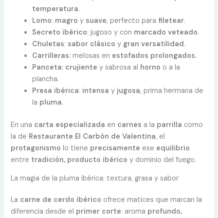
temperatura
.
Lomo
:
magro
y
suave
, perfecto para
filetear
.
Secreto ibérico
: jugoso y con
marcado
veteado
.
Chuletas
:
sabor
clásico
y
gran
versatilidad
.
Carrilleras
: melosas en
estofados prolongados.
Panceta
:
crujiente
y sabrosa al
horno
o a la
plancha.
Presa ibérica
:
intensa
y
jugosa
, prima hermana de
la
pluma
.
En una
carta especializada
en
carnes
a la
parrilla
como
la de
Restaurante El Carbón de Valentina
, el
protagonismo
lo tiene
precisamente
ese
equilibrio
entre
tradición, producto ibérico
y dominio del fuego.
La magia de la pluma ibérica: textura, grasa y sabor
La
carne de cerdo ibérico
ofrece matices que marcan la
diferencia desde el
primer
corte
: aroma
profundo,