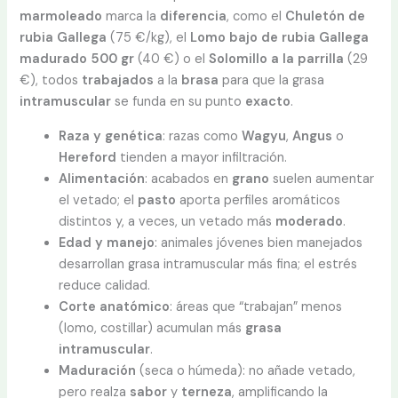
marmoleado
marca la
diferencia
, como el
Chuletón de
rubia Gallega
(75 €/kg), el
Lomo bajo de rubia Gallega
madurado 500 gr
(40 €) o el
Solomillo a la parrilla
(29
€), todos
trabajados
a la
brasa
para que la grasa
intramuscular
se funda en su punto
exacto
.
Raza y genética
: razas como
Wagyu
,
Angus
o
Hereford
tienden a mayor infiltración.
Alimentación
: acabados en
grano
suelen aumentar
el vetado; el
pasto
aporta perfiles aromáticos
distintos y, a veces, un vetado más
moderado
.
Edad y manejo
: animales jóvenes bien manejados
desarrollan grasa intramuscular más fina; el estrés
reduce calidad.
Corte anatómico
: áreas que “trabajan” menos
(lomo, costillar) acumulan más
grasa
intramuscular
.
Maduración
(seca o húmeda): no añade vetado,
pero realza
sabor
y
terneza
, amplificando la