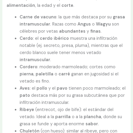
alimentación
, la edad y el
corte
.
Carne de vacuno
: la que más destaca por su
grasa
intramuscular
. Razas como
Angus
o
Wagyu
son
célebres por vetas
abundantes
y
finas
.
Cerdo
: el
cerdo ibérico
muestra una infiltración
notable (ej. secreto, presa, pluma), mientras que el
cerdo blanco suele tener menos vetado
intramuscular
.
Cordero
: moderado marmoleado; cortes como
pierna
,
paletilla
o
carré
ganan en jugosidad si el
vetado es fino.
Aves
: el
pollo
y el
pavo
tienen poco marmoleado; el
pato
destaca más por su grasa subcutánea que por
infiltración intramuscular.
Ribeye
(entrecot, ojo de bife): el estándar del
vetado. Ideal a la
parrilla
o a la
plancha
, donde su
grasa se funde y aporta enorme
sabor
.
Chuletón
(con hueso): similar al ribeye, pero con